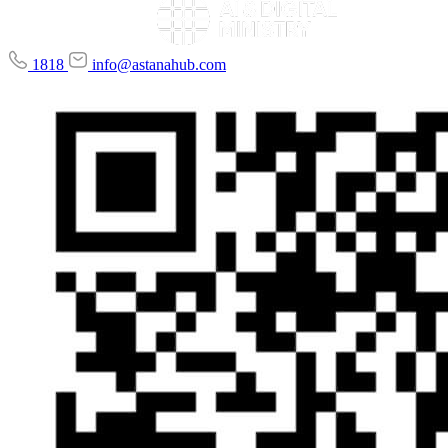
1818
info@astanahub.com