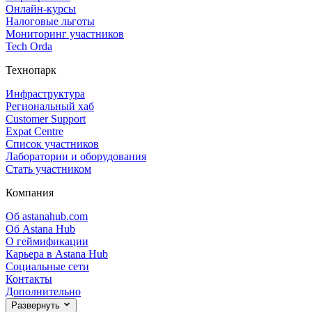
Онлайн‑курсы
Налоговые льготы
Мониторинг участников
Tech Orda
Технопарк
Инфраструктура
Региональный хаб
Customer Support
Expat Centre
Список участников
Лаборатории и оборудования
Стать участником
Компания
Об astanahub.com
Об Astana Hub
О геймификации
Карьера в Astana Hub
Социальные сети
Контакты
Дополнительно
Развернуть