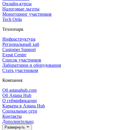
Онлайн‑курсы
Налоговые льготы
Мониторинг участников
Tech Orda
Технопарк
Инфраструктура
Региональный хаб
Customer Support
Expat Centre
Список участников
Лаборатории и оборудования
Стать участником
Компания
Об astanahub.com
Об Astana Hub
О геймификации
Карьера в Astana Hub
Социальные сети
Контакты
Дополнительно
Развернуть