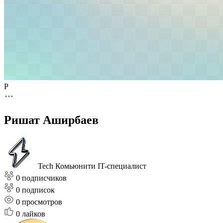
Р
Ришат Аширбаев
Tech Комьюнити
IT-специалист
0 подписчиков
0 подписок
0
просмотров
0
лайков