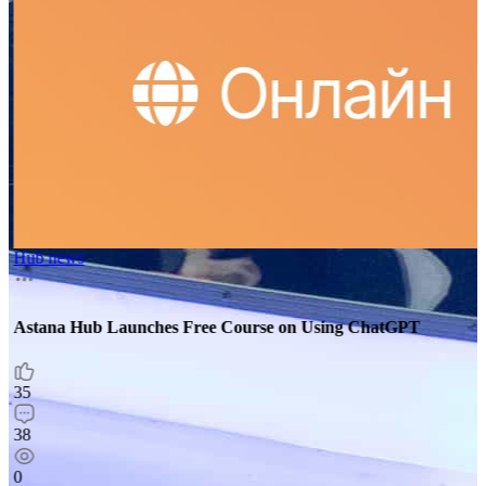
Hub news
Astana Hub Launches Free Course on Using ChatGPT
35
38
0