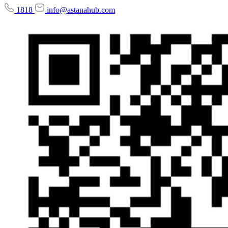
1818
info@astanahub.com