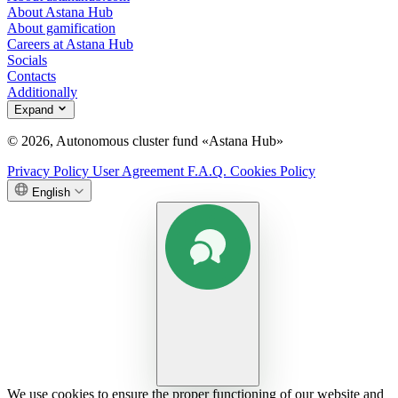
About Astana Hub
About gamification
Careers at Astana Hub
Socials
Contacts
Additionally
Expand
© 2026, Autonomous cluster fund «Astana Hub»
Privacy Policy
User Agreement
F.A.Q.
Cookies Policy
English
We use cookies to ensure the proper functioning of our website and