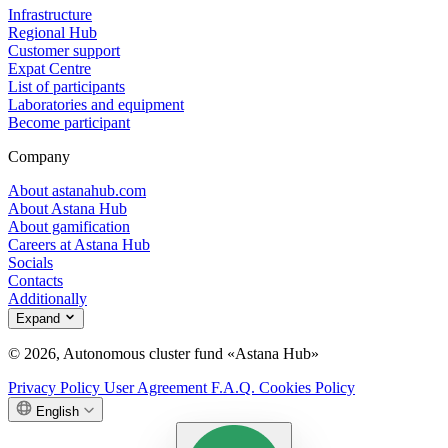
Infrastructure
Regional Hub
Customer support
Expat Centre
List of participants
Laboratories and equipment
Become participant
Company
About astanahub.com
About Astana Hub
About gamification
Careers at Astana Hub
Socials
Contacts
Additionally
Expand
© 2026, Autonomous cluster fund «Astana Hub»
Privacy Policy
User Agreement
F.A.Q.
Cookies Policy
English