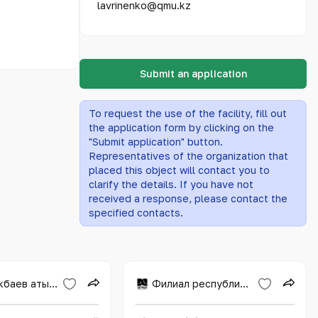
lavrinenko@qmu.kz
Submit an application
To request the use of the facility, fill out
the application form by clicking on the
"Submit application" button.
Representatives of the organization that
placed this object will contact you to
clarify the details. If you have not
received a response, please contact the
specified contacts.
«Д. Серікбаев атындағы Шығыс Қазақстан техникалық университеті»
Филиал республиканского государственного предприятие на праве хозяйственного ведения Национальный центр по комплексной переработке минерального сырья Республики Казахстан Комитета промышленности Министерства промышленности и строительства Республики Казахстан Химико-металлургический институт им. Ж.Абишева