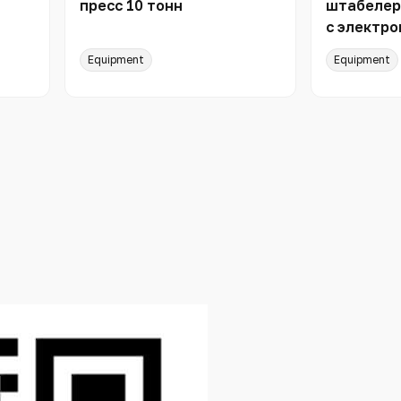
пресс 10 тонн
штабелер
с электро
ый
1,6 м TOR
Equipment
Equipment