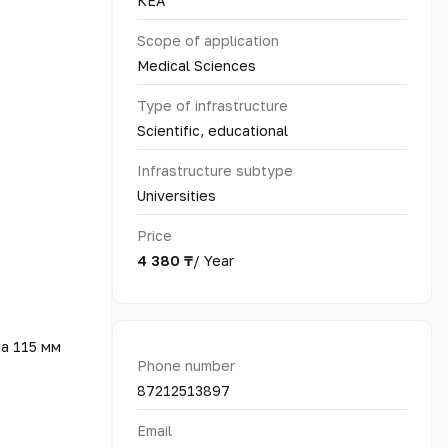
КЕАҚ
Scope of application
Medical Sciences
Type of infrastructure
Scientific, educational
Infrastructure subtype
Universities
Price
4 380 ₸
/ Year
а 115 мм
Phone number
87212513897
Email