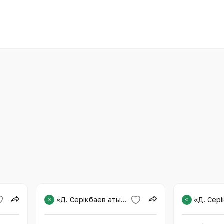
«
«Д. Серікбаев атындағы Шығыс Қазақстан техникалық университеті»
«