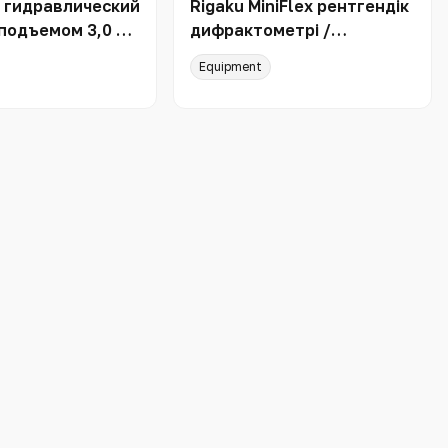
 гидравлический
Rigaku MiniFlex рентгендік
подъемом 3,0 т
дифрактометрі /
 CTD30/16
Рентгеновский
Equipment
дифрактометр Rigaku
MiniFlex