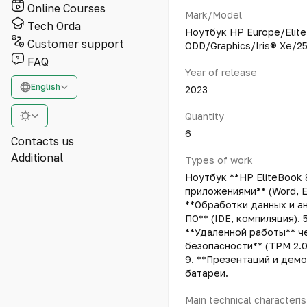
Online Courses
Mark/Model
Tech Orda
Ноутбук HP Europe/Elit
Customer support
ODD/Graphics/Iris® Xe/2
FAQ
Year of release
English
2023
Quantity
6
Contacts us
Additional
Types of work
Ноутбук **HP EliteBook 
приложениями** (Word, E
**Обработки данных и ан
ПО** (IDE, компиляция). 
**Удаленной работы** ч
безопасности** (TPM 2.0
9. **Презентаций и дем
батареи.
Main technical characteris