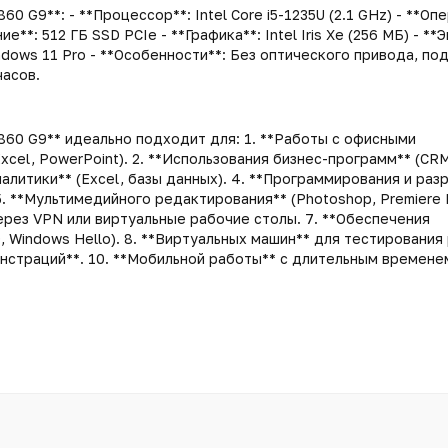
60 G9**: - **Процессор**: Intel Core i5-1235U (2.1 GHz) - **Оп
ие**: 512 ГБ SSD PCIe - **Графика**: Intel Iris Xe (256 МБ) - **Э
indows 11 Pro - **Особенности**: Без оптического привода, по
часов.
860 G9** идеально подходит для: 1. **Работы с офисными
xcel, PowerPoint). 2. **Использования бизнес-программ** (CRM,
алитики** (Excel, базы данных). 4. **Программирования и раз
5. **Мультимедийного редактирования** (Photoshop, Premiere P
ерез VPN или виртуальные рабочие столы. 7. **Обеспечения
, Windows Hello). 8. **Виртуальных машин** для тестирования
онстраций**. 10. **Мобильной работы** с длительным времене