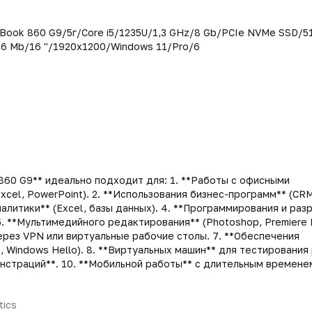
eBook 860 G9/5г/Core i5/1235U/1,3 GHz/8 Gb/PCIe NVMe SSD/5
56 Mb/16 ''/1920x1200/Windows 11/Pro/6
860 G9** идеально подходит для: 1. **Работы с офисными
xcel, PowerPoint). 2. **Использования бизнес-программ** (CRM,
алитики** (Excel, базы данных). 4. **Программирования и раз
5. **Мультимедийного редактирования** (Photoshop, Premiere P
ерез VPN или виртуальные рабочие столы. 7. **Обеспечения
, Windows Hello). 8. **Виртуальных машин** для тестирования
онстраций**. 10. **Мобильной работы** с длительным времене
tics