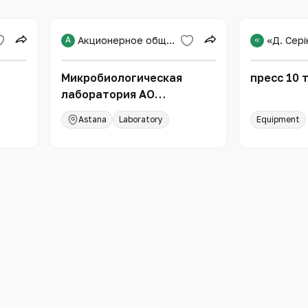
А
Акционерное общество «Национальный научный медицинский центр»
«
Микробиологическая
пресс 10 
лаборатория АО
ой
"Национальный научный
Astana
Laboratory
Equipment
медицинский центр"