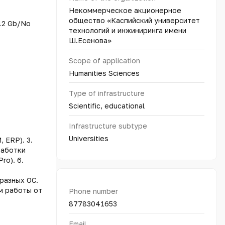
Некоммерческое акционерное
общество «Каспийский университет
12 Gb/No
технологий и инжиниринга имени
Ш.Есенова»
Scope of application
Humanities Sciences
Type of infrastructure
Scientific, educational
Infrastructure subtype
Universities
 ERP). 3.
работки
ro). 6.
 разных ОС.
м работы от
Phone number
87783041653
Email