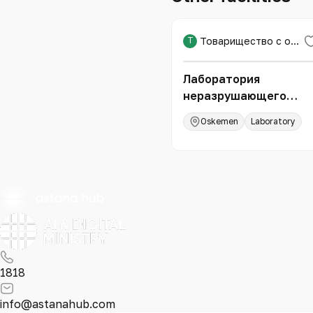
Т
Товарищество с ограниченной ответственностью «Expert PRO»
Лаборатория
неразрушающего
контроля и техническ
Oskemen
Laboratory
диагностики
1818
info@astanahub.com