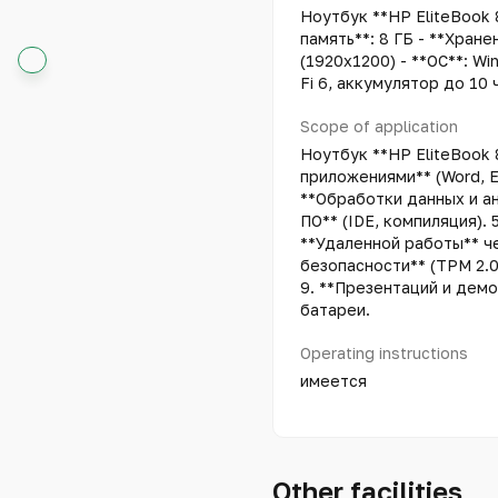
Ноутбук **HP EliteBook 8
память**: 8 ГБ - **Хранен
(1920x1200) - **ОС**: W
Fi 6, аккумулятор до 10 
Scope of application
Ноутбук **HP EliteBook 
приложениями** (Word, E
**Обработки данных и ан
ПО** (IDE, компиляция). 
**Удаленной работы** ч
безопасности** (TPM 2.0
9. **Презентаций и дем
батареи.
Operating instructions
имеется
Other facilities