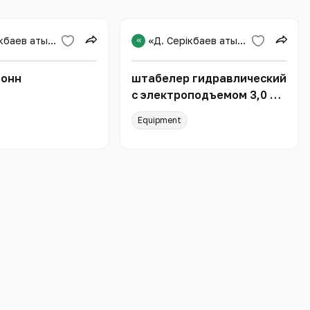
«Д. Серікбаев атындағы Шығыс Қазақстан техникалық университеті»
«
«Д. Серікбаев атындағы Шығыс Қазақстан техникалық университеті»
тонн
штабелер гидравлический
с электроподъемом 3,0 т
1,6 м TOR CTD30/16
Equipment