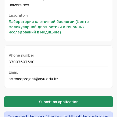
Universities
Laboratory
Лаборатория клеточной биологии (Центр
молекулярной диагностики и геномных
исследований в медицине)
Phone number
87007607660
Email
scienceproject@ayu.edu.kz
Submit an application
To request the use of the facility, fill out the application