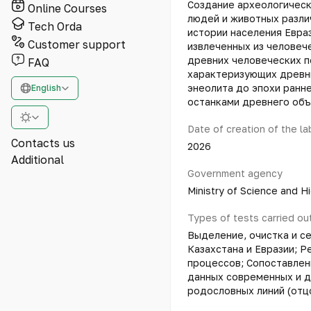
Создание археологическ
Online Courses
людей и животных разли
Tech Orda
истории населения Евра
Customer support
извлеченных из человеч
древних человеческих п
FAQ
характеризующих древни
энеолита до эпохи ранн
English
останками древнего объ
Date of creation of the l
Contacts us
2026
Additional
Government agency
Ministry of Science and H
Types of tests carried ou
Выделение, очистка и с
Казахстана и Евразии; Р
процессов; Сопоставлен
данных современных и д
родословных линий (отц