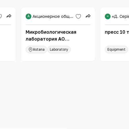
А
Акционерное общество «Национальный научный медицинский центр»
«
Микробиологическая
пресс 10 
лаборатория АО
ой
"Национальный научный
Astana
Laboratory
Equipment
медицинский центр"