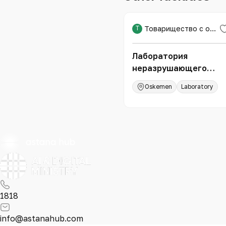
Т
Товарищество с ограниченной ответственностью «Expert PRO»
Лаборатория
неразрушающего
контроля и техническ
Oskemen
Laboratory
диагностики
1818
info@astanahub.com