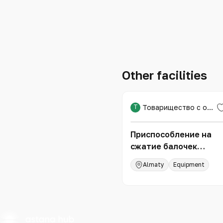
Other facilities
Т
Товарищество с ограниченной ответственностью «Международная образовательная корпорация»
Приспособление на
сжатие балочек
40,1*40*160 мм слома
Almaty
Equipment
при изгибе