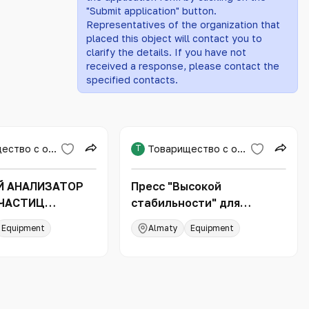
"Submit application" button.
Representatives of the organization that
placed this object will contact you to
clarify the details. If you have not
received a response, please contact the
specified contacts.
Товарищество с ограниченной ответственностью «Международная образовательная корпорация»
Т
Товарищество с ограниченной ответственностью «Международная образовательная корпорация»
Й АНАЛИЗАТОР
Пресс "Высокой
 ЧАСТИЦ
стабильности" для
TE 22 NANOTEC
испытаний на сжатие до
Equipment
Almaty
Equipment
2000/250 кН