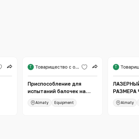
Т
Товарищество с ограниченной ответственностью «Международная образовательная корпорация»
Т
Приспособление для
ЛАЗЕРНЫ
испытаний балочек на
РАЗМЕРА
нных
изгиб
ANALYSET
Almaty
Equipment
Almaty
(FRITSCH