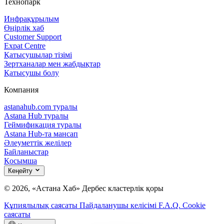
Технопарк
Инфрақұрылым
Өңірлік хаб
Customer Support
Expat Centre
Қатысушылар тізімі
Зертханалар мен жабдықтар
Қатысушы болу
Компания
astanahub.com туралы
Astana Hub туралы
Геймификация туралы
Astana Hub-та мансап
Әлеуметтік желілер
Байланыстар
Қосымша
Кеңейту
© 2026, «Астана Хаб» Дербес кластерлік қоры
Құпиялылық саясаты
Пайдаланушы келісімі
F.A.Q.
Cookie
саясаты