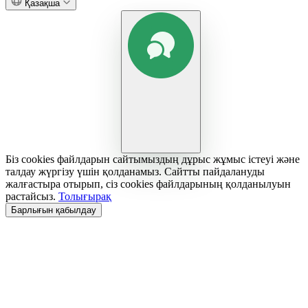
Қазақша
Біз cookies файлдарын сайтымыздың дұрыс жұмыс істеуі және
талдау жүргізу үшін қолданамыз. Сайтты пайдалануды
жалғастыра отырып, сіз cookies файлдарының қолданылуын
растайсыз.
Толығырақ
Барлығын қабылдау