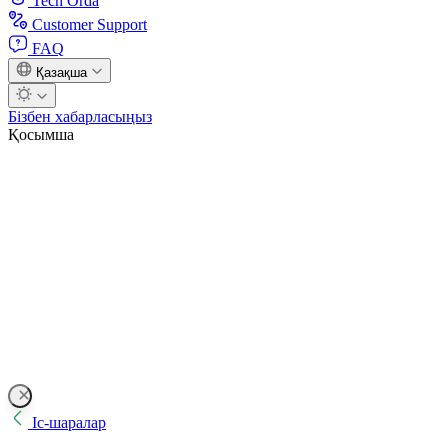
Tech Orda
Customer Support
FAQ
Қазақша
Бізбен хабарласыңыз
Қосымша
Іс-шаралар