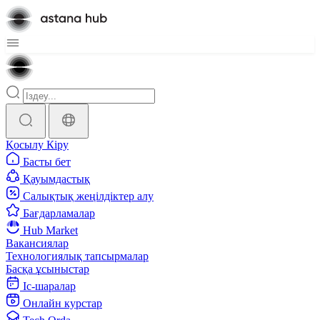
Қосылу
Кіру
Басты бет
Қауымдастық
Салықтық жеңілдіктер алу
Бағдарламалар
Hub Market
Вакансиялар
Технологиялық тапсырмалар
Басқа ұсыныстар
Іс-шаралар
Онлайн курстар