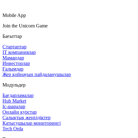
Mobile App
Join the Unicorn Game
Бағыттар
Стартаптар
IT компаниялар
Мамандар
Инвесторлар
Ғалымдар
Жер қойнауын пайдаланушылар
Модульдер
Бағдарламалар
Hub Market
Іс‑шаралар
Онлайн курстар
Салықтық жеңілдіктер
Қатысушылар мониторингі
Tech Orda