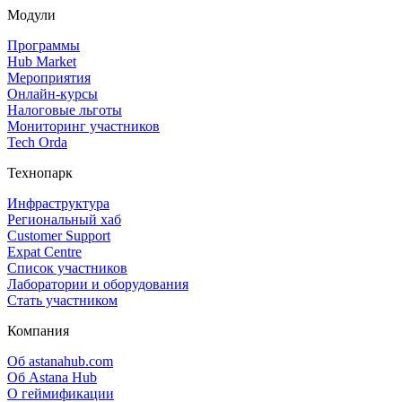
Модули
Программы
Hub Market
Мероприятия
Онлайн‑курсы
Налоговые льготы
Мониторинг участников
Tech Orda
Технопарк
Инфраструктура
Региональный хаб
Customer Support
Expat Centre
Список участников
Лаборатории и оборудования
Стать участником
Компания
Об astanahub.com
Об Astana Hub
О геймификации