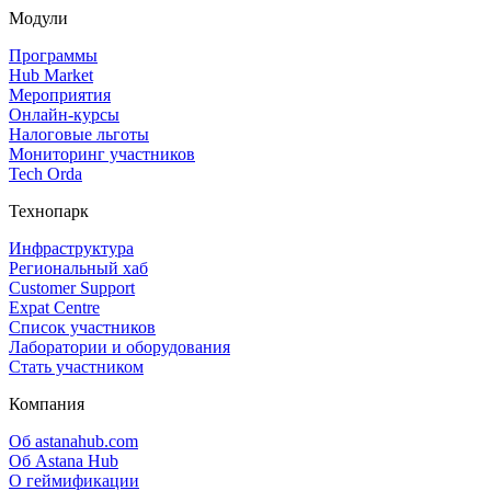
Модули
Программы
Hub Market
Мероприятия
Онлайн‑курсы
Налоговые льготы
Мониторинг участников
Tech Orda
Технопарк
Инфраструктура
Региональный хаб
Customer Support
Expat Centre
Список участников
Лаборатории и оборудования
Стать участником
Компания
Об astanahub.com
Об Astana Hub
О геймификации