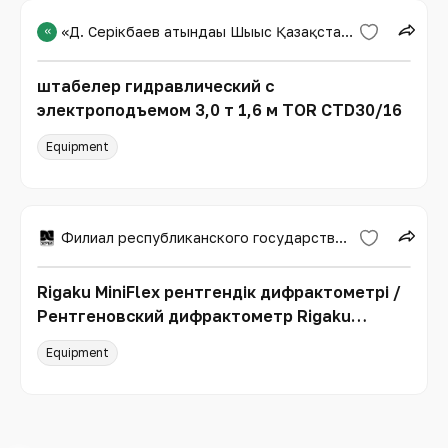
«
«Д. Серікбаев атындағы Шығыс Қазақстан техникалық университеті»
штабелер гидравлический с
электроподъемом 3,0 т 1,6 м TOR CTD30/16
Equipment
Филиал республиканского государственного предприятие на праве хозяйственного ведения Национальный центр по комплексной переработке минерального сырья Республики Казахстан Комитета промышленности Министерства промышленности и строительства Республики Казахстан Химико-металлургический институт им. Ж.Абишева
Rigaku MiniFlex рентгендік дифрактометрі /
Рентгеновский дифрактометр Rigaku
MiniFlex
Equipment