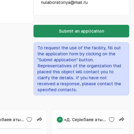
nulaboratoriya@mail.ru
Submit an application
To request the use of the facility, fill out
the application form by clicking on the
"Submit application" button.
Representatives of the organization that
placed this object will contact you to
clarify the details. If you have not
received a response, please contact the
specified contacts.
«Д. Серікбаев атындағы Шығыс Қазақстан техникалық университеті»
«
«Д. Серікбаев атындағы Шығыс Қазақстан техникалық университеті»