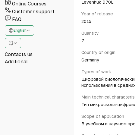
Levenhuk D70L
Online Courses
Customer support
Year of release
FAQ
2015
English
Quantity
7
Country of origin
Contacts us
Germany
Additional
Types of work
Цифровой биологически
использования в средни
Main technical characteris
Тип микроскопа-цифрово
Scope of application
В учебном и научном пр