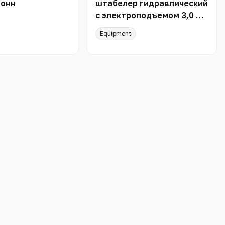
тонн
штабелер гидравлический
с электроподъемом 3,0 т
1,6 м TOR CTD30/16
Equipment