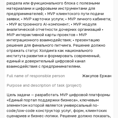
раздела или функционального блока с полезными
материалами и цифровыми инструментами для
предпринимателей; • MVP клиентского пути подачи
заявки; • MVP карточки услуги; • MVP личного кабинета;
• MVP встроенного AI-компонент; • MVP модуля
аналитической отчетности дочерних организаций •
MVP интерактивной карты проектов • MVP
интеграционного взаимодействия; • презентацию
решения для финального питчинга. Решение должно
отражать статус Холдинга как национального
института развития и формировать современный,
единый и доверительный цифровой канал
взаимодействия с предпринимателями.
Full name of responsible person
Жакупов Ержан
Purpose and description of task (project)
Цель задачи — разработать MVP цифровой платформы
«Единый портал поддержки бизнеса», ключевым
элементом которой является универсальный no-
code/low-code конструктор услуг, форм, клиентских
сценариев и бизнес-логики. Решение должно показать,