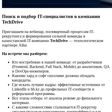
Поиск и подбор IT-специалистов в компании
TechDrive
Приглашаем на вебинар, посвященный процессам IT-
рекрутинга и формирования сильной команды в
казахстанской IT-компании
TechDrive
— технологическом
партнере Allur.
На встрече мы разберем:
Кто востребован в нашей команде: от разработчиков
(Frontend, Backend, Full Stack, Mobile) до аналитиков, QA
и DevOps-инженеров.
Какими хард и софт скиллами должны обладать
кандидаты.
Где искать лучшие кадры: эффективные источники от
LinkedIn и hh.kz до профильных IT-сообществ и
реферальной программы.
Все этапы отбора: от анализа резюме до финального
интервью.
С какими сложностями сталкивается IT-рекрутер
сегодня (высокая конкуренция, контрофферы) и как