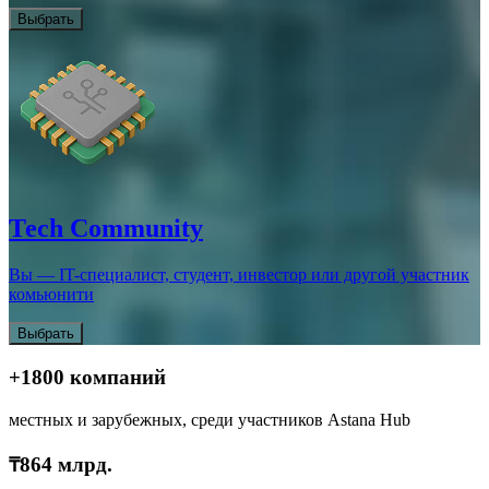
Выбрать
Теch Community
Вы — IT-специалист, студент, инвестор или другой участник
комьюнити
Выбрать
+1800 компаний
местных и зарубежных, среди участников Astana Hub
₸864 млрд.