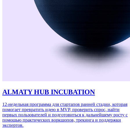
ALMATY HUB INCUBATION
12-недельная программа для стартапов ранней стадии, которая
помогает превратить идею в MVP, проверить спрос, найти
первых пользователей и подготовиться к дальнейшему росту с
помощью практических воркшопов, трекинга и поддержки
экспертов.