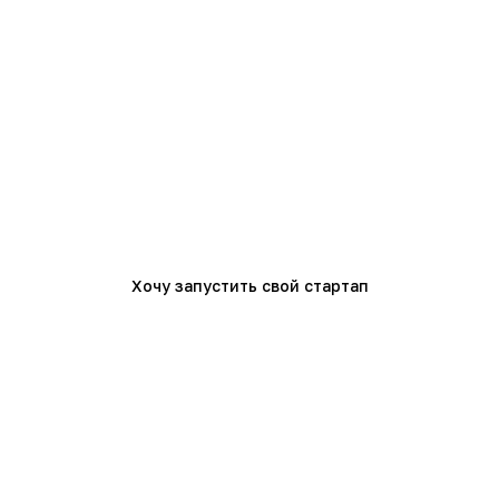
Join the Unicorn Game
Хочу запустить свой стартап