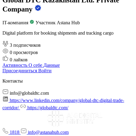
Company
IT-компания
Участник Astana Hub
Digital platform for booking shipments and tracking cargo
3 подписчиков
0
просмотров
0
лайков
Активность
О себе
Данные
Присоединиться
Войти
Контакты
info@globaldtc.com
https://www.linkedin.com/company/global-dtc-digital-trade-
corridor/
https://globaldtc.com/
1818
info@astanahub.com