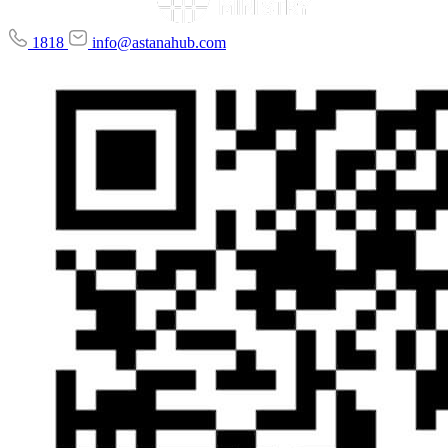
1818
info@astanahub.com