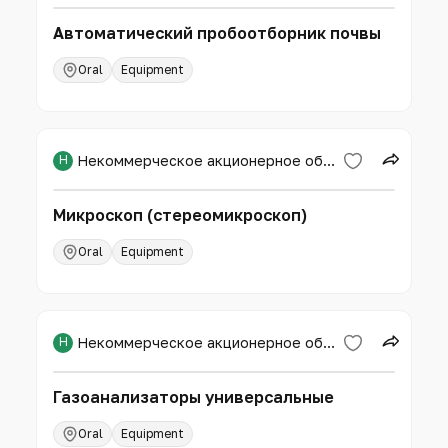
Автоматический пробоотборник почвы
Oral
Equipment
Н
Некоммерческое акционерное общество «Западно-Казахстанский аграрно-технический университет имени Жангир хана»
Микроскоп (стереомикроскоп)
Oral
Equipment
Н
Некоммерческое акционерное общество «Западно-Казахстанский аграрно-технический университет имени Жангир хана»
Газоанализаторы универсальные
Oral
Equipment