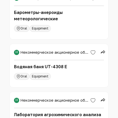
Барометры-анероиды
метеорологические
Oral
Equipment
Н
Некоммерческое акционерное общество «Западно-Казахстанский аграрно-технический университет имени Жангир хана»
Водяная баня UT-4308 E
Oral
Equipment
Н
Некоммерческое акционерное общество «Западно-Казахстанский аграрно-технический университет имени Жангир хана»
Лаборатория агрохимического анализа