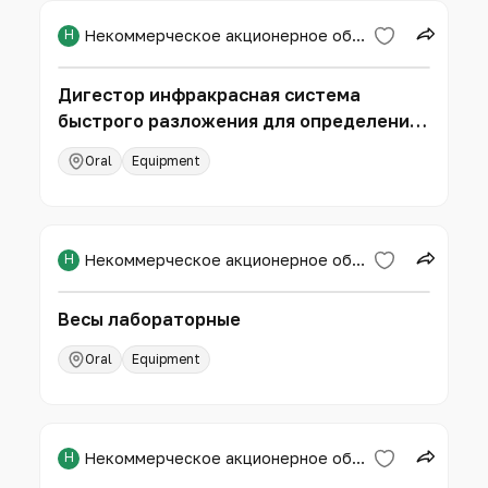
Н
Некоммерческое акционерное общество «Западно-Казахстанский аграрно-технический университет имени Жангир хана»
Дигестор инфракрасная система
быстрого разложения для определения
азота
Oral
Equipment
Н
Некоммерческое акционерное общество «Западно-Казахстанский аграрно-технический университет имени Жангир хана»
Весы лабораторные
Oral
Equipment
Н
Некоммерческое акционерное общество «Западно-Казахстанский аграрно-технический университет имени Жангир хана»