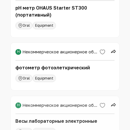
рН метр ОНАUS Starter ST300
(портативный)
Oral
Equipment
Н
Некоммерческое акционерное общество «Западно-Казахстанский аграрно-технический университет имени Жангир хана»
фотометр фотоэлеткрический
Oral
Equipment
Н
Некоммерческое акционерное общество «Западно-Казахстанский аграрно-технический университет имени Жангир хана»
Весы лабораторные электронные