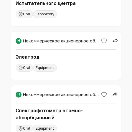
Испытательного центра
Oral
Laboratory
Н
Некоммерческое акционерное общество «Западно-Казахстанский аграрно-технический университет имени Жангир хана»
Электрод
Oral
Equipment
Н
Некоммерческое акционерное общество «Западно-Казахстанский аграрно-технический университет имени Жангир хана»
Спектрофотометр атомно-
абсорбционный
Oral
Equipment