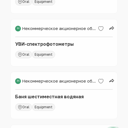
Oral
Equipment
Н
Некоммерческое акционерное общество «Западно-Казахстанский аграрно-технический университет имени Жангир хана»
УВИ-спектрофотометры
Oral
Equipment
Н
Некоммерческое акционерное общество «Западно-Казахстанский аграрно-технический университет имени Жангир хана»
Баня шестиместная водяная
Oral
Equipment