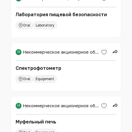
Лаборатория пищевой безопасности
Oral
Laboratory
Н
Некоммерческое акционерное общество «Западно-Казахстанский аграрно-технический университет имени Жангир хана»
Спектрофотометр
Oral
Equipment
Н
Некоммерческое акционерное общество «Западно-Казахстанский аграрно-технический университет имени Жангир хана»
Муфельный печь