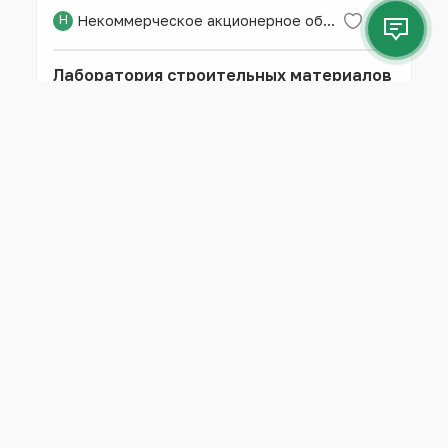
Н
Некоммерческое акционерное общество «Западно-Казахстанский аграрно-технический университет имени Жангир хана»
Лаборатория строительных материалов
и технологии
Oral
Laboratory
Н
Некоммерческое акционерное общество «Западно-Казахстанский аграрно-технический университет имени Жангир хана»
термометр стеклянный
Oral
Equipment
Н
Некоммерческое акционерное общество «Западно-Казахстанский аграрно-технический университет имени Жангир хана»