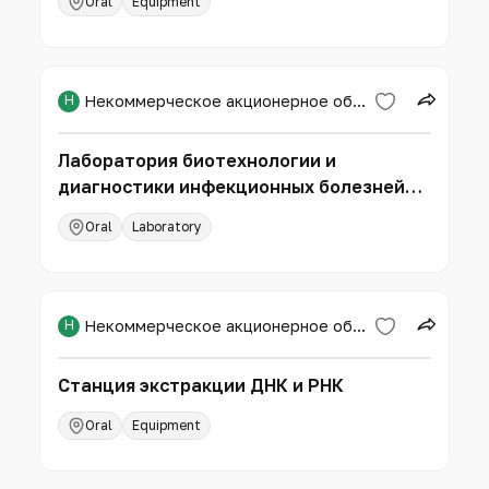
Oral
Equipment
Н
Некоммерческое акционерное общество «Западно-Казахстанский аграрно-технический университет имени Жангир хана»
Лаборатория биотехнологии и
диагностики инфекционных болезней
Испытательного центра
Oral
Laboratory
Н
Некоммерческое акционерное общество «Западно-Казахстанский аграрно-технический университет имени Жангир хана»
Станция экстракции ДНК и РНК
Oral
Equipment