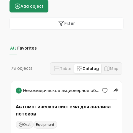
Add object
Filter
All
Favorites
78 objects
Table
Catalog
Map
Н
Некоммерческое акционерное общество «Западно-Казахстанский аграрно-технический университет имени Жангир хана»
Автоматическая система для анализа
потоков
Oral
Equipment