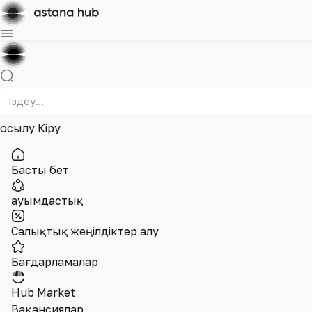
Қосылу
Кіру
Басты бет
Қауымдастық
Салықтық жеңілдіктер алу
Бағдарламалар
Hub Market
Вакансиялар