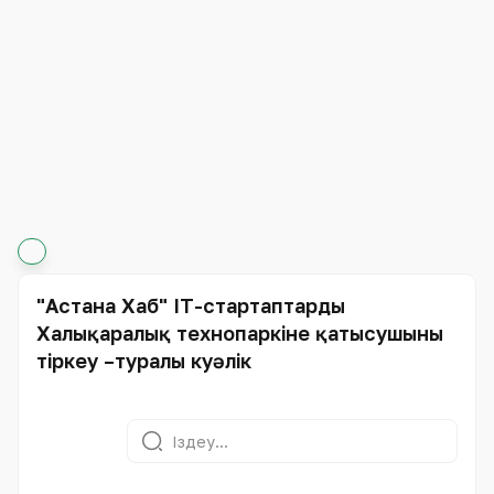
"Астана Хаб" IT-стартаптардың
Халықаралық технопаркіне қатысушыны
тіркеу –туралы куәлік