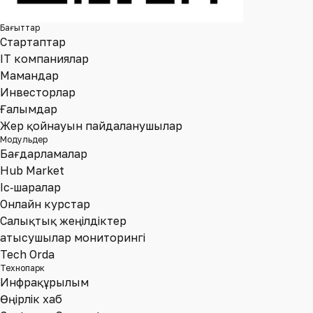
Бағыттар
Стартаптар
IT компаниялар
Мамандар
Инвесторлар
Ғалымдар
Жер қойнауын пайдаланушылар
Модульдер
Бағдарламалар
Hub Market
Іс‑шаралар
Онлайн курстар
Салықтық жеңілдіктер
Қатысушылар мониторингі
Tech Orda
Технопарк
Инфрақұрылым
Өңірлік хаб