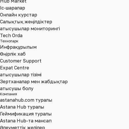
Hub Market
Іс‑шаралар
Онлайн курстар
Салықтық жеңілдіктер
Қатысушылар мониторингі
Tech Orda
Технопарк
Инфрақұрылым
Өңірлік хаб
Customer Support
Expat Centre
Қатысушылар тізімі
Зертханалар мен жабдықтар
Қатысушы болу
Компания
astanahub.com туралы
Astana Hub туралы
Геймификация туралы
Astana Hub-та мансап
Әлеуметтік желілер