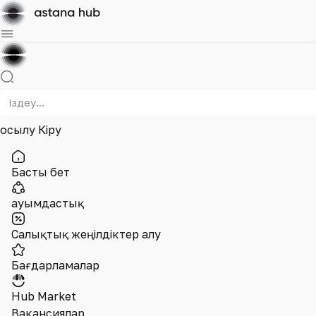
Қосылу
Кіру
Басты бет
Қауымдастық
Салықтық жеңілдіктер алу
Бағдарламалар
Hub Market
Вакансиялар