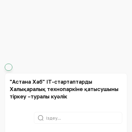
"Астана Хаб" IT-стартаптардың
Халықаралық технопаркіне қатысушыны
тіркеу –туралы куәлік