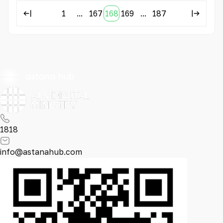
1
...
167
168
169
...
187
1818
info@astanahub.com