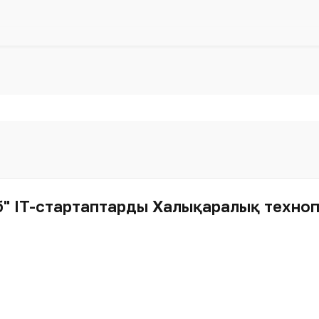
б" IT-стартаптардың Халықаралық техно