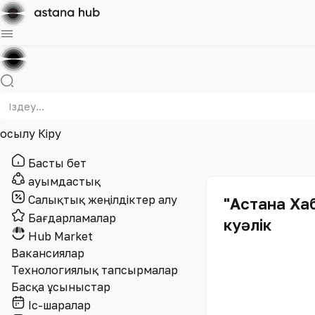
Қосылу
Кіру
Басты бет
Қауымдастық
Салықтық жеңілдіктер алу
"Астана Ха
Бағдарламалар
куәлік
Hub Market
Вакансиялар
Технологиялық тапсырмалар
Басқа ұсыныстар
Іс-шаралар