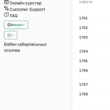
КУӘЛІК №
Онлайн курстар
Customer Support
FAQ
1761
Қазақша
1762
1763
Бізбен хабарласыңыз
Қосымша
1764
1765
1766
1767
1768