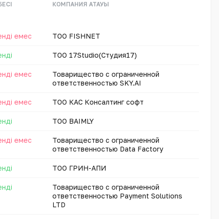
БЕСІ
КОМПАНИЯ АТАУЫ
енді емес
ТОО FISHNET
енді
ТОО 17Studio(Студия17)
енді емес
Товарищество с ограниченной
ответственностью SKY.AI
енді емес
ТОО КАС Консалтинг софт
енді
ТОО BAIMLY
енді емес
Товарищество с ограниченной
ответственностью Data Factory
енді
ТОО ГРИН-АПИ
енді
Товарищество с ограниченной
ответственностью Payment Solutions
LTD