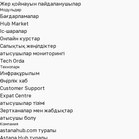
Жер қойнауын пайдаланушылар
Модульдер
Бағдарламалар
Hub Market
Іс‑шаралар
Онлайн курстар
Салықтық жеңілдіктер
Қатысушылар мониторингі
Tech Orda
Технопарк
Инфрақұрылым
Өңірлік хаб
Customer Support
Expat Centre
Қатысушылар тізімі
Зертханалар мен жабдықтар
Қатысушы болу
Компания
astanahub.com туралы
Astana Hub туралы