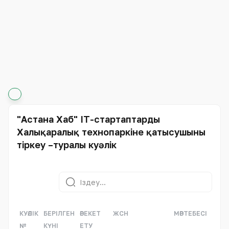
"Астана Хаб" IT-стартаптардың
Халықаралық технопаркіне қатысушыны
тіркеу –туралы куәлік
КУӘЛІК
БЕРІЛГЕН
ӘРЕКЕТ
ЖСН
МӘРТЕБЕСІ
№
КҮНІ
ЕТУ