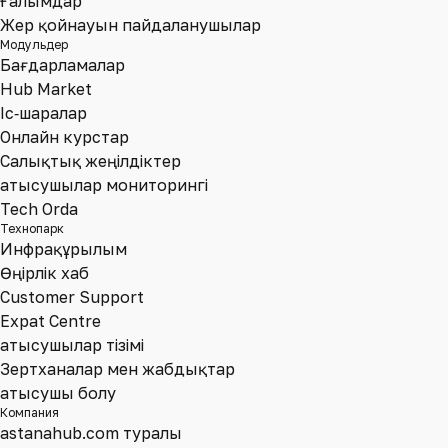
Ғалымдар
Жер қойнауын пайдаланушылар
Модульдер
Бағдарламалар
Hub Market
Іс‑шаралар
Онлайн курстар
Салықтық жеңілдіктер
Қатысушылар мониторингі
Tech Orda
Технопарк
Инфрақұрылым
Өңірлік хаб
Customer Support
Expat Centre
Қатысушылар тізімі
Зертханалар мен жабдықтар
Қатысушы болу
Компания
astanahub.com туралы