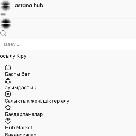
Қосылу
Кіру
Басты бет
Қауымдастық
Салықтық жеңілдіктер алу
Бағдарламалар
Hub Market
Вакансиялар