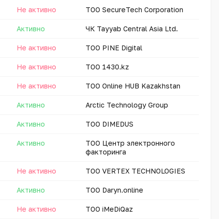
Не активно
ТОО SecureTech Corporation
Активно
ЧК Tayyab Central Asia Ltd.
Не активно
ТОО PINE Digital
Не активно
ТОО 1430.kz
Не активно
ТОО Online HUB Kazakhstan
Активно
Arctic Technology Group
Активно
ТОО DIMEDUS
Активно
ТОО Центр электронного
факторинга
Не активно
ТОО VERTEX TECHNOLOGIES
Активно
ТОО Daryn.online
Не активно
ТОО iMeDiQaz