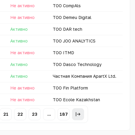
Не активно
ТОО CompAls
Не активно
ТОО Demeu Digital
Активно
ТОО DAR tech
Активно
ТОО JOO ANALYTICS
Не активно
ТОО ITMD
Активно
ТОО Dasco Technology
Активно
Частная Компания ApartX Ltd.
Не активно
ТОО Fin Platform
Не активно
ТОО Ecole Kazakhstan
21
22
23
...
187