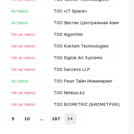
Активно
ТОО «IT Spacе»
Активно
ТОО Эвотек Центральная Азия
Не активно
ТОО Algorithm
Не активно
ТОО Koktem Technologies
Не активно
ТОО Digital Art Systems
Не активно
ТОО Saccess LLP
Активно
ТОО Реал Тайм Инжиниринг
Не активно
ТОО Nimbus.kz
Не активно
ТОО BIOMETRIC (БИОМЕТРИК)
9
10
...
187