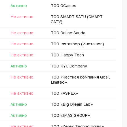
Активно
ТОО OGames
Не активно
ТОО SMART SATU (СМАРТ
САТУ)
Не активно
ТОО Online Sauda
Не активно
ТОО Instashop (Инсташоп)
Не активно
ТОО Happy Tech
Активно
ТОО KYC Company
Не активно
ТОО «Частная компания Qosil
Limited»
Не активно
ТОО «ASPEX»
Активно
ТОО «Big Dream Lab»
Активно
ТОО «IMAS GROUP»
Не активно
ТОО «Zerek Technologies»